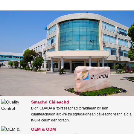
Smachd Càileachd
Bidh CDADA a ’toirt seachad toraidhean brisidh
cuairteachaidh àrd-ìre tro sgrùdaidhean càileachd teann aig a
h-uile ceum den toradh.
OEM & ODM