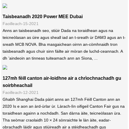
Taisbeanadh 2020 Power MEE Dubai
Faoilleach-15-2021
Anns an taisbeanadh seo, stiùir Dada na toraidhean agus na
teicneòlasan as ùire agus sheall iad an t-sreath ùr DAM3 agus an t-
sreath MCB NOVA. Bha masgaichean oirnn an-còmhnaidh tron ​​
taisbeanadh agus chuir sinn fàilte air mòran de luchd-ceannach. A
dh ’aindeoin an tinneas tuiteamach ann an Sìona, ...
127mh fèill canton air-loidhne air a chrìochnachadh gu
soirbheachail
Faoilleach-12-2021
Ghabh Shanghai Dada pàirt anns an 127mh Fèill Canton ann an
2020 Is e aon an àrd-ùrlar ùr. Làrach-lìn oifigeil Canton Fair gus na
toraidhean againn a nochdadh. San dàrna àite, teicneòlasan ùra.
Tha seòmar craolaidh 10 × 24 sònraichte le làn àite, eadar-
obrachadh làidir agus stiùireadh air a stèidheachadh gus