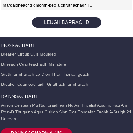
margaidheachd gnìomh-beò a chruthachadh i ...
LEUGH BARRACHD
FIOSRACHADH
Breaker Circuit Cùis Moulded
Briseadh Cuairteachaidh Miniature
Sruth Iarmharach Le Dìon Thar-Tharraingeach
Breaker Cuairteachaidh Gnàthach Iarmharach
RANNSACHADH
Airson Ceistean Mu Na Toraidhean No Am Pricelist Againn, Fàg Am
Post-D Thugainn Agus Cuiridh Sinn Fios Thugainn Taobh A-Staigh 24
Uairean.