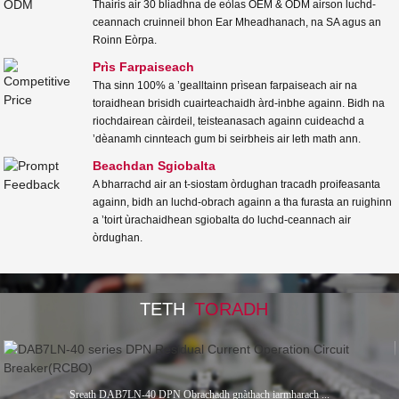
Thairis air 30 bliadhna de eòlas OEM & ODM airson luchd-
ceannach cruinneil bhon Ear Mheadhanach, na SA agus an
Roinn Eòrpa.
Prìs Farpaiseach
Tha sinn 100% a ’gealltainn prìsean farpaiseach air na
toraidhean brisidh cuairteachaidh àrd-inbhe againn. Bidh na
riochdairean càirdeil, teisteanasach againn cuideachd a
’dèanamh cinnteach gum bi seirbheis air leth math ann.
Beachdan Sgiobalta
A bharrachd air an t-siostam òrdughan tracadh proifeasanta
againn, bidh an luchd-obrach againn a tha furasta an ruighinn
a ’toirt ùrachaidhean sgiobalta do luchd-ceannach air
òrdughan.
TETH
TORADH
Sreath DAB7LN-40 DPN Obrachadh gnàthach iarmharach ...