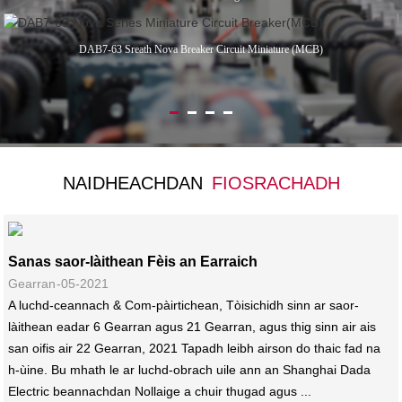
DAB7-63 Sreath Nova Breaker Circuit Miniature (MCB)
NAIDHEACHDAN
FIOSRACHADH
Sanas saor-làithean Fèis an Earraich
Gearran-05-2021
A luchd-ceannach & Com-pàirtichean, Tòisichidh sinn ar saor-
làithean eadar 6 Gearran agus 21 Gearran, agus thig sinn air ais
san oifis air 22 Gearran, 2021 Tapadh leibh airson do thaic fad na
h-ùine. Bu mhath le ar luchd-obrach uile ann an Shanghai Dada
Electric beannachdan Nollaige a chuir thugad agus ...