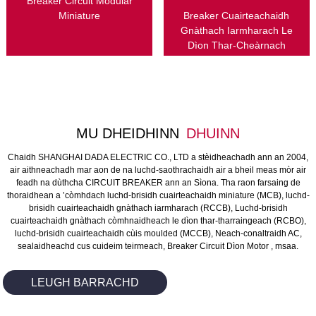
Breaker Circuit Modular
Miniature
Breaker Cuairteachaidh
Gnàthach Iarmharach Le
Dìon Thar-Cheàrnach
MU DHEIDHINN
DHUINN
Chaidh SHANGHAI DADA ELECTRIC CO., LTD a stèidheachadh ann an 2004,
air aithneachadh mar aon de na luchd-saothrachaidh air a bheil meas mòr air
feadh na dùthcha CIRCUIT BREAKER ann an Sìona. Tha raon farsaing de
thoraidhean a ’còmhdach luchd-brisidh cuairteachaidh miniature (MCB), luchd-
brisidh cuairteachaidh gnàthach iarmharach (RCCB), Luchd-brisidh
cuairteachaidh gnàthach còmhnaidheach le dìon thar-tharraingeach (RCBO),
luchd-brisidh cuairteachaidh cùis moulded (MCCB), Neach-conaltraidh AC,
sealaidheachd cus cuideim teirmeach, Breaker Circuit Dìon Motor , msaa.
LEUGH BARRACHD