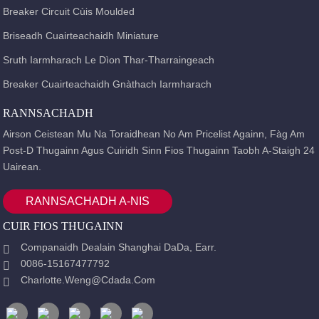
Breaker Circuit Cùis Moulded
Briseadh Cuairteachaidh Miniature
Sruth Iarmharach Le Dìon Thar-Tharraingeach
Breaker Cuairteachaidh Gnàthach Iarmharach
RANNSACHADH
Airson Ceistean Mu Na Toraidhean No Am Pricelist Againn, Fàg Am
Post-D Thugainn Agus Cuiridh Sinn Fios Thugainn Taobh A-Staigh 24
Uairean.
RANNSACHADH A-NIS
CUIR FIOS THUGAINN
Companaidh Dealain Shanghai DaDa, Earr.
0086-15167477792
Charlotte.weng@cdada.com