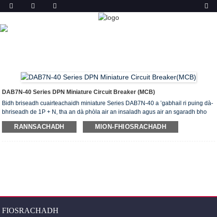
TORADH
DACHAIGH
TORAIDHEAN
BREAKER CIRCUIT
MINIATURE (MCB)
DAB7N-40 DPN MCB
DAB7N-40 Series DPN Miniature Circuit Breaker (MCB)
Bidh briseadh cuairteachaidh miniature Series DAB7N-40 a ’gabhail ri puing dà-
bhriseadh de 1P + N, tha an dà phòla air an insaladh agus air an sgaradh bho
chèile, fo obrachadh sioncronaich, bidh N-pòla an-còmhnaidh a’ dèanamh a
RANNSACHADH
MION-FHIOSRACHADH
’chiad agus a’ briseadh nas fhaide air adhart, a tha a ’gealltainn comas briseadh
arc dealain de pòla fo dhìon, cuideachd a ’dèanamh cinnteach à sàbhailteachd
chuairtean fo smachd agus uidheamachd dealain.
FIOSRACHADH