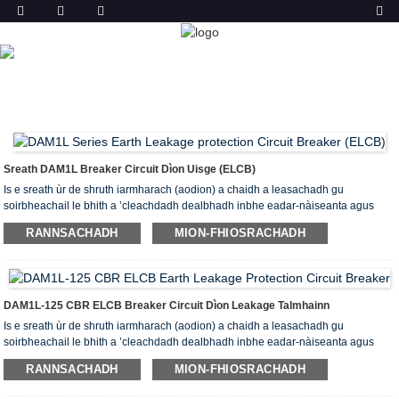
TORADH
DACHAIGH
TORAIDHEAN
BREAKER CIRCUIT
LEAKAGE EARTH (ELCB)
DAM1L-125 BREAKER
CIRCUIT LEAKAGE EARTH CBR
Sreath DAM1L Breaker Circuit Dìon Uisge (ELCB)
Is e sreath ùr de shruth iarmharach (aodion) a chaidh a leasachadh gu
soirbheachail le bhith a ’cleachdadh dealbhadh inbhe eadar-nàiseanta agus
teicneòlas saothrachaidh adhartach a th’ ann an inneal-cuairteachaidh sruth
RANNSACHADH
MION-FHIOSRACHADH
iarmharach (aodion) sreath (ris an canar an-seo breaker circuit).
Briseadh-cuairteachaidh seòrsa cùis dìonte.
Is e an bholtadh inslithe measta de luchd-briseadh cuairte den t-sreath seo 400V
(tha Inm nas lugha na 160A) agus 690V (tha Inm nas motha na 250A), a tha air a
chleachdadh sa mhòr-chuid airson ac 50Hz agus air a mheas ann an lìonra
DAM1L-125 CBR ELCB Breaker Circuit Dìon Leakage Talmhainn
cuairteachaidh cumhachd le sruth de 10A ~ 500A agus bholtadh obrach
Is e sreath ùr de shruth iarmharach (aodion) a chaidh a leasachadh gu
comharraichte de 380V / 400V, tha e air a chleachdadh gus lùth dealain a
soirbheachail le bhith a ’cleachdadh dealbhadh inbhe eadar-nàiseanta agus
chuairteachadh agus gus cus cuideim agus cuairt ghoirid loidhnichean agus
teicneòlas saothrachaidh adhartach a th’ ann an inneal-cuairteachaidh sruth
uidheamachd cumhachd a dhìon.
RANNSACHADH
MION-FHIOSRACHADH
iarmharach (aodion) sreath (ris an canar an-seo breaker circuit).
Briseadh-cuairteachaidh seòrsa cùis dìonte.