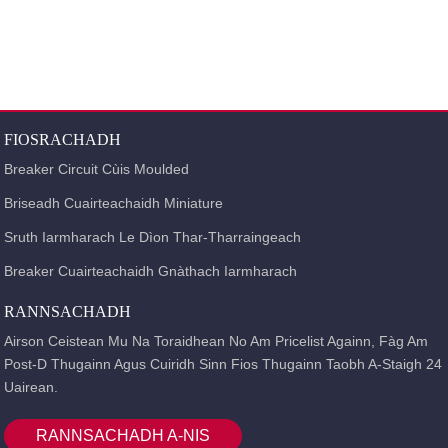
Is e an bholtadh inslithe measta de luchd-briseadh cuairte den t-sreath seo 400V
(tha Inm nas lugha na 160A) agus 690V (tha Inm nas motha na 250A), a tha air a
chleachdadh sa mhòr-chuid airson ac 50Hz agus air a mheas ann an lìonra
cuairteachaidh cumhachd le sruth de 10A ~ 500A agus bholtadh obrach
comharraichte de 380V / 400V, tha e air a chleachdadh gus lùth dealain a
chuairteachadh agus gus cus cuideim agus cuairt ghoirid loidhnichean agus
uidheamachd cumhachd a dhìon.
Fo chumhachan àbhaisteach, faodar a chleachdadh cuideachd airson
FIOSRACHADH
loidhnichean atharrachadh gu tric.
Breaker Circuit Cùis Moulded
Briseadh Cuairteachaidh Miniature
Sruth Iarmharach Le Dìon Thar-Tharraingeach
Breaker Cuairteachaidh Gnàthach Iarmharach
RANNSACHADH
Airson Ceistean Mu Na Toraidhean No Am Pricelist Againn, Fàg Am
Post-D Thugainn Agus Cuiridh Sinn Fios Thugainn Taobh A-Staigh 24
Uairean.
RANNSACHADH A-NIS