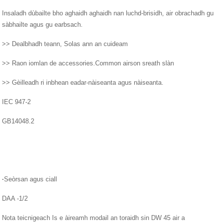
Insaladh dùbailte bho aghaidh aghaidh nan luchd-brisidh, air obrachadh gu
sàbhailte agus gu earbsach.
>> Dealbhadh teann, Solas ann an cuideam
>> Raon iomlan de accessories.Common airson sreath slàn
>> Gèilleadh ri inbhean eadar-nàiseanta agus nàiseanta.
IEC 947-2
GB14048.2
·
Seòrsan agus ciall
DAA -1/2
Nota teicnigeach Is e àireamh modail an toraidh sin DW 45 air a