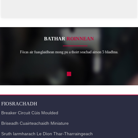
BATHAR
ROINNEAN
Fòcas air fuasglaidhean mong pu a thoirt seachad airson 5 bliadhna.
FIOSRACHADH
Breaker Circuit Cùis Moulded
Briseadh Cuairteachaidh Miniature
Sruth Iarmharach Le Dìon Thar-Tharraingeach