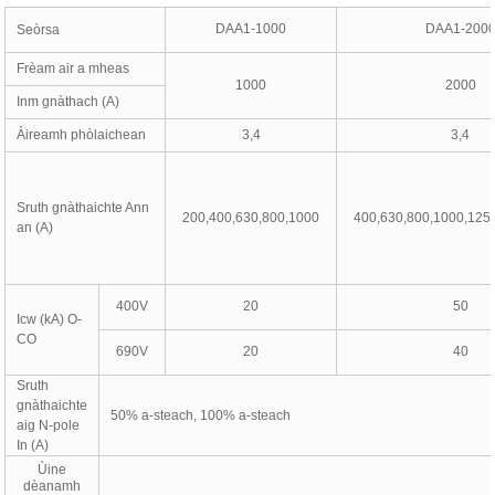
DAA1-1000
DAA1-200
Seòrsa
Frèam air a mheas
1000
2000
Inm gnàthach (A)
Àireamh phòlaichean
3,4
3,4
Sruth gnàthaichte Ann
200,400,630,800,1000
400,630,800,1000,125
an (A)
400V
20
50
Icw (kA) O-
CO
690V
20
40
Sruth
gnàthaichte
50% a-steach, 100% a-steach
aig N-pole
In (A)
Ùine
dèanamh