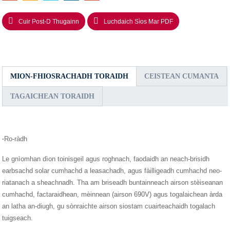
Cuir Post-D Thugainn
Luchdaich Sìos Mar PDF
MION-FHIOSRACHADH TORAIDH
CEISTEAN CUMANTA
TAGAICHEAN TORAIDH
·
Ro-ràdh
Le gnìomhan dìon toinisgeil agus roghnach, faodaidh an neach-brisidh
earbsachd solar cumhachd a leasachadh, agus fàilligeadh cumhachd neo-
riatanach a sheachnadh. Tha am briseadh buntainneach airson stèiseanan
cumhachd, factaraidhean, mèinnean (airson 690V) agus togalaichean àrda
an latha an-diugh, gu sònraichte airson siostam cuairteachaidh togalach
tuigseach.