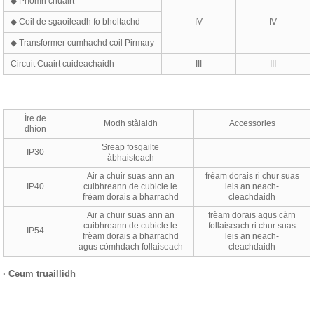
◆ Prìomh chuairt
◆ Coil de sgaoileadh fo bholtachd
IV
IV
◆ Transformer cumhachd coil Pirmary
Circuit Cuairt cuideachaidh
III
III
Ìre de
Modh stàlaidh
Accessories
dhìon
Sreap fosgailte
IP30
àbhaisteach
Air a chuir suas ann an
frèam dorais ri chur suas
IP40
cuibhreann de cubicle le
leis an neach-
frèam dorais a bharrachd
cleachdaidh
Air a chuir suas ann an
frèam dorais agus càrn
cuibhreann de cubicle le
follaiseach ri chur suas
IP54
frèam dorais a bharrachd
leis an neach-
agus còmhdach follaiseach
cleachdaidh
·
Ceum truaillidh