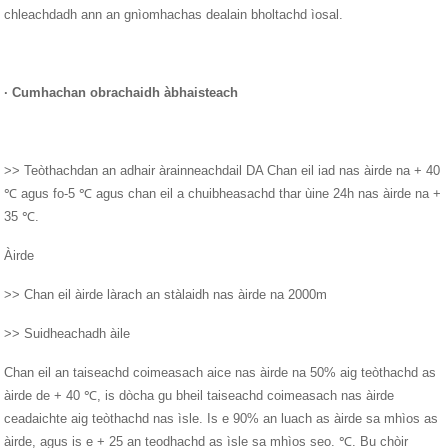
chleachdadh ann an gnìomhachas dealain bholtachd ìosal.
·
Cumhachan obrachaidh àbhaisteach
>> Teòthachdan an adhair àrainneachdail DA Chan eil iad nas àirde na + 40
℃ agus fo-5 ℃ agus chan eil a chuibheasachd thar ùine 24h nas àirde na +
35 ℃.
Àirde
>> Chan eil àirde làrach an stàlaidh nas àirde na 2000m
>> Suidheachadh àile
Chan eil an taiseachd coimeasach aice nas àirde na 50% aig teòthachd as
àirde de + 40 ℃, is dòcha gu bheil taiseachd coimeasach nas àirde
ceadaichte aig teòthachd nas ìsle. ​​Is e 90% an luach as àirde sa mhìos as
àirde, agus is e + 25 an teodhachd as ìsle sa mhìos seo. ℃. Bu chòir