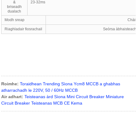
&
23-32ms
briseadh
dualach
Modh sreap
Chàir
Riaghladair fiosrachail
Seòrsa àbhaisteach 
Roimhe:
Toraidhean Trending Sìona Ycm8 MCCB a ghabhas
atharrachadh le 220V, 50 / 60Hz MCCB
Air adhart:
Teisteanas àrd Sìona Mini Circuit Breaker Miniature
Circuit Breaker Teisteanas MCB CE Kema