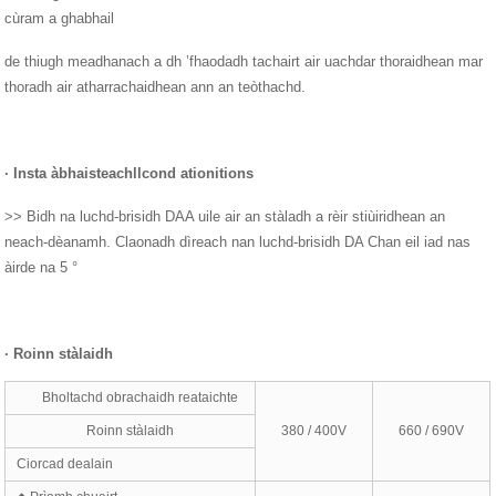
cùram a ghabhail
de thiugh meadhanach a dh ’fhaodadh tachairt air uachdar thoraidhean mar
thoradh air atharrachaidhean ann an teòthachd.
·
Insta àbhaisteach
ll
cond ation
i
tions
>> Bidh na luchd-brisidh DAA uile air an stàladh a rèir stiùiridhean an
neach-dèanamh. Claonadh dìreach nan luchd-brisidh DA Chan eil iad nas
àirde na 5 °
·
Roinn stàlaidh
Bholtachd obrachaidh reataichte
Roinn stàlaidh
380 / 400V
660 / 690V
Ciorcad dealain