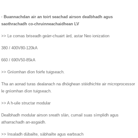
· Buannachdan air an toirt seachad airson dealbhadh agus
saothrachadh co-chruinneachaidhean LV
>> Le comas briseadh geàrr-chuairt àrd, astar Neo ionization
380 / 400V80-120kA
660 / 690V50-85kA
>> Gnìomhan dìon foirfe tuigseach.
Tha an aonad turas dealanach na dhòighean stèidhichte air microprocessor
le gnìomhan dìon tuigseach.
>> A h-uile structar modular
Dealbhadh modular airson sreath slàn, cumail suas sìmplidh agus
atharrachadh an-asgaidh.
>> Insaladh dùbailte, sàbhailte agus earbsach