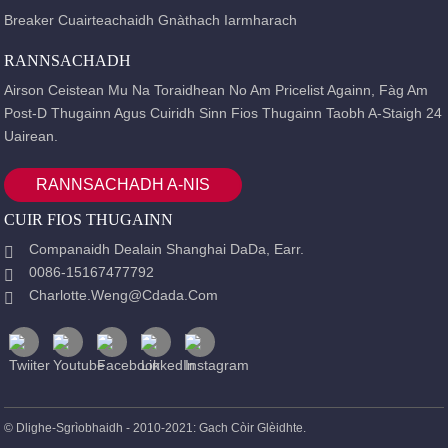
Breaker Cuairteachaidh Gnàthach Iarmharach
RANNSACHADH
Airson Ceistean Mu Na Toraidhean No Am Pricelist Againn, Fàg Am
Post-D Thugainn Agus Cuiridh Sinn Fios Thugainn Taobh A-Staigh 24
Uairean.
RANNSACHADH A-NIS
CUIR FIOS THUGAINN
Companaidh Dealain Shanghai DaDa, Earr.
0086-15167477792
Charlotte.weng@cdada.com
© Dlighe-Sgrìobhaidh - 2010-2021: Gach Còir Glèidhte.