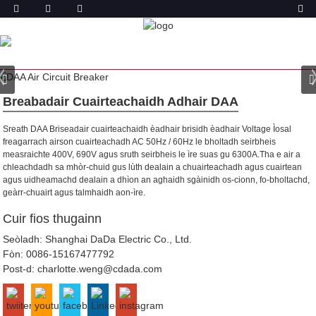
TORADH
DACHAIGH
TORAIDHEAN
BREAKER CIRCUIT
ADHAIR
Breabadair Cuairteachaidh Adhair DAA
Sreath DAA Briseadair cuairteachaidh èadhair brisidh èadhair Voltage Ìosal
freagarrach airson cuairteachadh AC 50Hz / 60Hz le bholtadh seirbheis
measraichte 400V, 690V agus sruth seirbheis le ìre suas gu 6300A.Tha e air a
chleachdadh sa mhòr-chuid gus lùth dealain a chuairteachadh agus cuairtean
agus uidheamachd dealain a dhìon an aghaidh sgàinidh os-cionn, fo-bholtachd,
geàrr-chuairt agus talmhaidh aon-ìre.
Cuir fios thugainn
Seòladh: Shanghai DaDa Electric Co., Ltd.
Fòn:
0086-15167477792
Post-d:
charlotte.weng@cdada.com