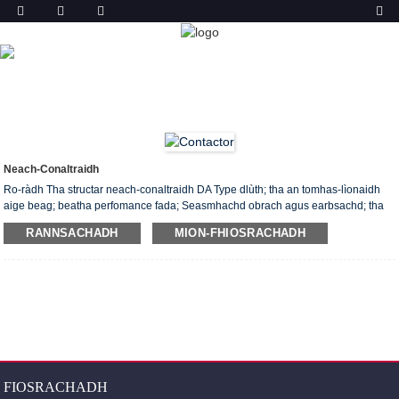
TORADH
DACHAIGH
TORAIDHEAN
NEACH-CONALTRAIDH
Neach-Conaltraidh
Ro-ràdh Tha structar neach-conaltraidh DA Type dlùth; tha an tomhas-lìonaidh
aige beag; beatha perfomance fada; Seasmhachd obrach agus earbsachd; tha
an stàladh furasta a chumail suas. Tha soirbheasan luchd-cuideachaidh pailt a
RANNSACHADH
MION-FHIOSRACHADH
’coinneachadh ris na diofar fheumalachdan margaidh. Tha e air a chur an sàs sa
mhòr-chuid airson smachd ann an motaran, loidhne dealain, uèir còd, seach-
rathad agus solais msaa de shìobhalta agus Gnìomhachas. Am prìomh dàta
teicnigeach: Prìomh rangachadh cuairteachaidh gnàthach: 9 一 370 A
Cumhachd motair: 4 一 200KW (400V, AC-3)
FIOSRACHADH