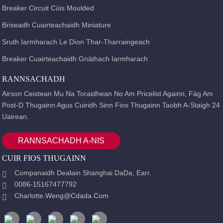
Breaker Circuit Cùis Moulded
Briseadh Cuairteachaidh Miniature
Sruth Iarmharach Le Dìon Thar-Tharraingeach
Breaker Cuairteachaidh Gnàthach Iarmharach
RANNSACHADH
Airson Ceistean Mu Na Toraidhean No Am Pricelist Againn, Fàg Am
Post-D Thugainn Agus Cuiridh Sinn Fios Thugainn Taobh A-Staigh 24
Uairean.
RANNSACHADH A-NIS
CUIR FIOS THUGAINN
Companaidh Dealain Shanghai DaDa, Earr.
0086-15167477792
Charlotte.weng@cdada.com