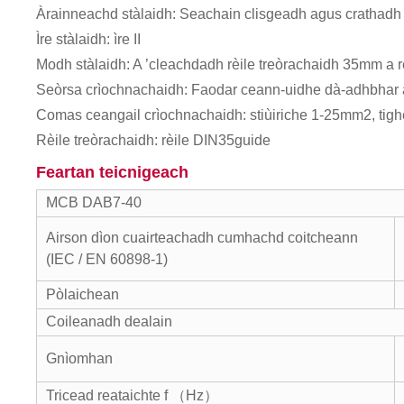
Àrainneachd stàlaidh: Seachain clisgeadh agus crathadh 
Ìre stàlaidh: ìre II
Modh stàlaidh: A ’cleachdadh rèile treòrachaidh 35mm a r
Seòrsa crìochnachaidh: Faodar ceann-uidhe dà-adhbhar a c
Comas ceangail crìochnachaidh: stiùiriche 1-25mm2, tig
Rèile treòrachaidh: rèile DIN35guide
Feartan teicnigeach
MCB DAB7-40
Airson dìon cuairteachadh cumhachd coitcheann
(IEC / EN 60898-1)
Pòlaichean
Coileanadh dealain
Gnìomhan
Tricead reataichte f （Hz）