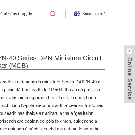
Cuir fios thugainn
Sasannach
DAB7N-40 DPN MCB
N-40 Series DPN Miniature Circuit
ker (MCB)
iseadh cuairteachaidh miniature Series DAB7N-40 a
 ri puing dà-bhriseadh de 1P + N, tha an dà phòla air
ladh agus air an sgaradh bho chèile, fo obrachadh
naich, bidh N-pòla an-còmhnaidh a’ dèanamh a ’chiad
briseadh nas fhaide air adhart, a tha a ’gealltainn
riseadh arc dealain de pòla fo dhìon, cuideachd a
h cinnteach à sàbhailteachd chuairtean fo smachd