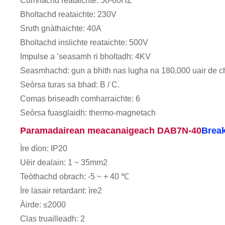
Cumhachd reataichte: 50-60HZ
Bholtachd reataichte: 230V
Sruth gnàthaichte: 40A
Bholtachd inslichte reataichte: 500V
Impulse a ’seasamh ri bholtadh: 4KV
Seasmhachd: gun a bhith nas lugha na 180,000 uair de ch
Seòrsa turas sa bhad: B / C.
Comas briseadh comharraichte: 6
Seòrsa fuasglaidh: thermo-magnetach
Paramadairean meacanaigeach DAB7N-40
Break
Ìre dìon: IP20
Uèir dealain: 1 ~ 35mm2
Teòthachd obrach: -5 ~ + 40 ℃
Ìre lasair retardant: ìre2
Àirde: ≤2000
Clas truailleadh: 2