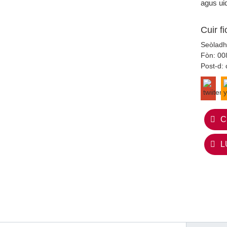
agus ui
Cuir f
Seòladh
Fòn:
00
Post-d:
C
L