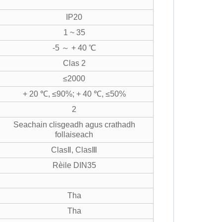
IP20
1 ~ 35
-5 ～ + 40 ℃
Clas 2
≤2000
+ 20 ℃, ≤90%; + 40 ℃, ≤50%
2
Seachain clisgeadh agus crathadh
follaiseach
ClasⅡ, ClasⅢ
Rèile DIN35
Tha
Tha