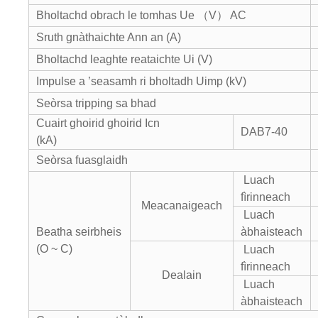
Bholtachd obrach le tomhas Ue （V） AC
Sruth gnàthaichte Ann an (A)
Bholtachd leaghte reataichte Ui (V)
Impulse a ’seasamh ri bholtadh Uimp (kV)
Seòrsa tripping sa bhad
Cuairt ghoirid ghoirid Icn
DAB7-40
(kA)
Seòrsa fuasglaidh
Luach
fìrinneach
Meacanaigeach
Luach
Beatha seirbheis
àbhaisteach
(O ~ C)
Luach
fìrinneach
Dealain
Luach
àbhaisteach