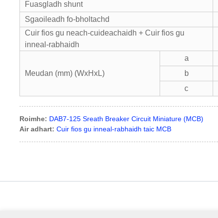
Fuasgladh shunt
Sgaoileadh fo-bholtachd
Cuir fios gu neach-cuideachaidh + Cuir fios gu
inneal-rabhaidh
a
Meudan (mm) (WxHxL)
b
c
Roimhe:
DAB7-125 Sreath Breaker Circuit Miniature (MCB)
Air adhart:
Cuir fios gu inneal-rabhaidh taic MCB