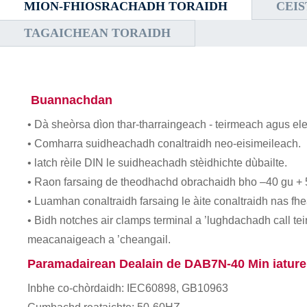
MION-FHIOSRACHADH TORAIDH
CEI
TAGAICHEAN TORAIDH
Buannachdan
• Dà sheòrsa dìon thar-tharraingeach - teirmeach agus el
• Comharra suidheachadh conaltraidh neo-eisimeileach.
• latch rèile DIN le suidheachadh stèidhichte dùbailte.
• Raon farsaing de theodhachd obrachaidh bho –40 gu + 
• Luamhan conaltraidh farsaing le àite conaltraidh nas fhe
• Bidh notches air clamps terminal a ’lughdachadh call 
meacanaigeach a ’cheangail.
Paramadairean Dealain de DAB7N-40 Min iature 
Inbhe co-chòrdaidh: IEC60898, GB10963