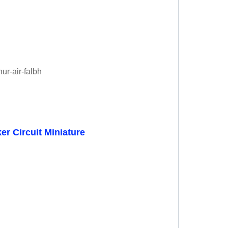
ur-air-falbh
er Circuit Miniature