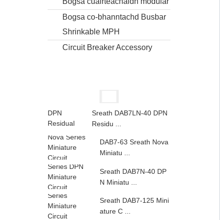
Bogsa cuairteachaidh modular
Bogsa co-bhanntachd Busbar
Shrinkable MPH
Circuit Breaker Accessory
Sreath DAB7LN-40 DPN
Residu ...
DAB7-63 Sreath Nova
Miniatu ...
Sreath DAB7N-40 DP
N Miniatu ...
Sreath DAB7-125 Mini
ature C ...