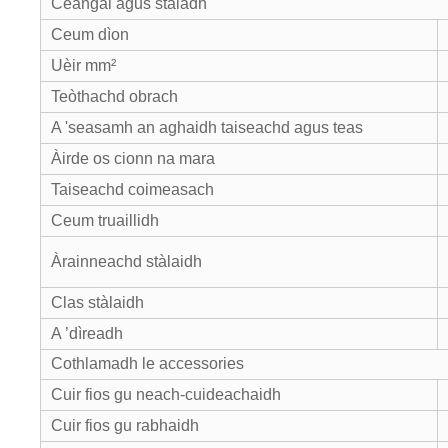
Ceangal agus stàladh
Ceum dìon
Uèir mm²
Teòthachd obrach
A 'seasamh an aghaidh taiseachd agus teas
Àirde os cionn na mara
Taiseachd coimeasach
Ceum truaillidh
Àrainneachd stàlaidh
Clas stàlaidh
A ’dìreadh
Cothlamadh le accessories
Cuir fios gu neach-cuideachaidh
Cuir fios gu rabhaidh