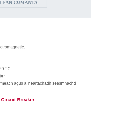
STEAN CUMANTA
ectromagnetic.
50 ° С.
àrr.
teirmeach agus a’ neartachadh seasmhachd
Circuit Breaker