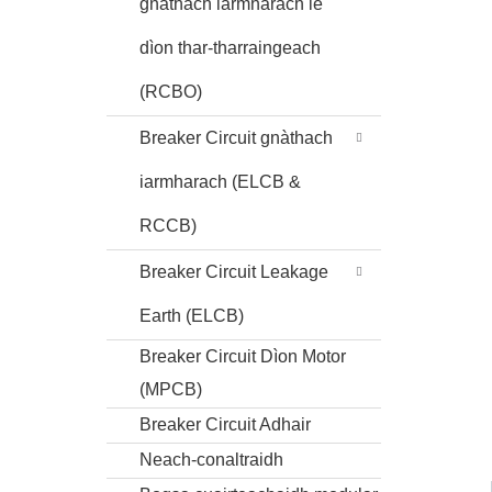
gnàthach iarmharach le
dìon thar-tharraingeach
(RCBO)
Breaker Circuit gnàthach
iarmharach (ELCB &
RCCB)
Breaker Circuit Leakage
Earth (ELCB)
Breaker Circuit Dìon Motor
(MPCB)
Breaker Circuit Adhair
Neach-conaltraidh