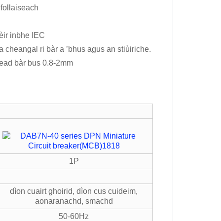
follaiseach
èir inbhe IEC
heangal ri bàr a ’bhus agus an stiùiriche.
head bàr bus 0.8-2mm
1P
dìon cuairt ghoirid, dìon cus cuideim,
aonaranachd, smachd
50-60Hz