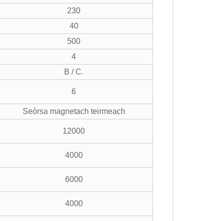
230
40
500
4
B / C.
6
Seòrsa magnetach teirmeach
12000
4000
6000
4000