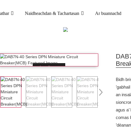
athar
Naidheachdan & Tachartasan
Ar buannachd
TORADH
HEAN
BREAKER CIRCUIT MINIATURE (MCB)
DAB7
Brea
Loading...
Bidh br
’gabhail
an insa
sioncro
agus a’ 
comas b
’dèanam