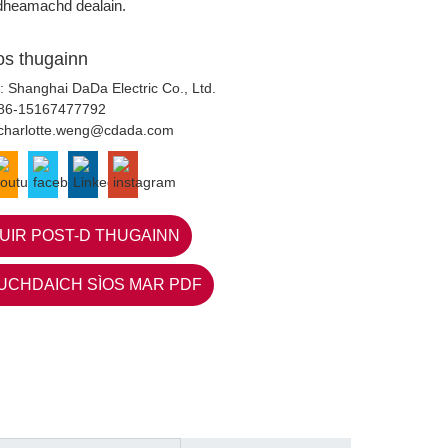
dheamachd dealain.
ios thugainn
: Shanghai DaDa Electric Co., Ltd.
86-15167477792
charlotte.weng@cdada.com
UIR POST-D THUGAINN
UCHDAICH SÌOS MAR PDF