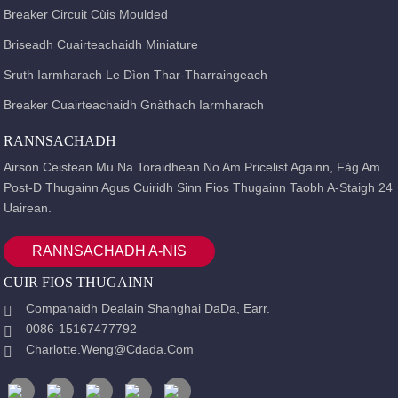
Breaker Circuit Cùis Moulded
Briseadh Cuairteachaidh Miniature
Sruth Iarmharach Le Dìon Thar-Tharraingeach
Breaker Cuairteachaidh Gnàthach Iarmharach
RANNSACHADH
Airson Ceistean Mu Na Toraidhean No Am Pricelist Againn, Fàg Am
Post-D Thugainn Agus Cuiridh Sinn Fios Thugainn Taobh A-Staigh 24
Uairean.
RANNSACHADH A-NIS
CUIR FIOS THUGAINN
Companaidh Dealain Shanghai DaDa, Earr.
0086-15167477792
Charlotte.weng@cdada.com