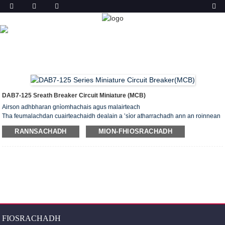
TORADH
DACHAIGH
TORAIDHEAN
BREAKER CIRCUIT
MINIATURE (MCB)
DAB7-125 BREAKER CIRCUIT
MINIATURE
DAB7-125 Sreath Breaker Circuit Miniature (MCB)
Airson adhbharan gnìomhachais agus malairteach
Tha feumalachdan cuairteachaidh dealain a ’sìor atharrachadh ann an roinnean
còmhnaidh, malairteach agus gnìomhachais. Tha sàbhailteachd obrachaidh nas
RANNSACHADH
MION-FHIOSRACHADH
fheàrr, leantainneachd seirbheis, barrachd goireasachd agus cosgais
obrachaidh air a bhith air leth cudromach. Chaidh luchd-brisidh cuairteachaidh
beaga a dhealbhadh gus gabhail ris na feumalachdan caochlaideach sin.
FIOSRACHADH