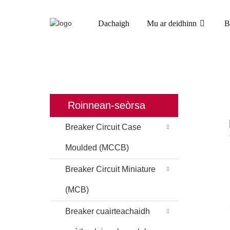
Dachaigh
Mu ar deidhinn
B
DACHAIGH
TORAIDHEAN
BREAKER C
Roinnean-seòrsa
Breaker Circuit Case
Moulded (MCCB)
Breaker Circuit Miniature
(MCB)
Breaker cuairteachaidh