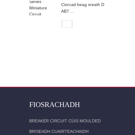
Ciorcad beag sreath D
AB7 ...
FIOSRACHADH
BREAKER CIRCUIT CÙIS MOULDED
BRISEADH CUAIRTEACHAIDH