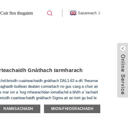
Cuir fios thugainn
Sasannach
B)
DAL1-63 BREAKER CUAIRTEACHAIDH
rteachaidh Gnàthach Iarmharach
uchd-brisidh cuairteachaidh gnàthach DAL1-63 a dh’ fheumar
ghaidh buillean dealain cunnartach no gus casg a chuir air
mar sin a ’lorg mhearachdan iomallachd a bhith a’ tachairt
brisidh cuairteachaidh gnàthach Sigma air an toirt gu buil le
-1 agus a rèir riaghailtean CE fo shiostam gealltanas
RANNSACHADH
MION-FHIOSRACHADH