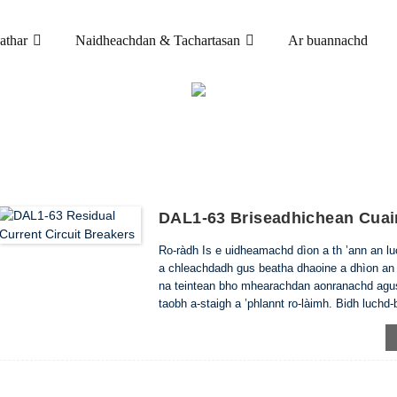
athar
Naidheachdan & Tachartasan
Ar buannachd
TORADH
IRCUIT GNÀTHACH IARMHARACH (ELCB & RCC
GNÀTHACH IARMHARACH
DAL1-63 Briseadhichean Cuai
Ro-ràdh Is e uidheamachd dìon a th ’ann an l
a chleachdadh gus beatha dhaoine a dhìon an a
na teintean bho mhearachdan aonranachd agus 
taobh a-staigh a ’phlannt ro-làimh. Bidh luchd-
pòlaichean 2 agus 4 a rèir inbhe IEC EN 61008
càileachd ISO 9001: 2008. Dè an diofar ...