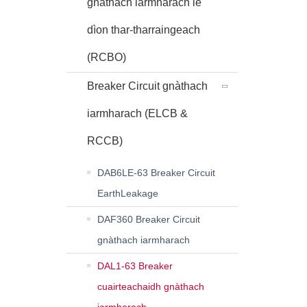
gnàthach iarmharach le
dìon thar-tharraingeach
(RCBO)
Breaker Circuit gnàthach
iarmharach (ELCB &
RCCB)
DAB6LE-63 Breaker Circuit
EarthLeakage
DAF360 Breaker Circuit
gnàthach iarmharach
DAL1-63 Breaker
cuairteachaidh gnàthach