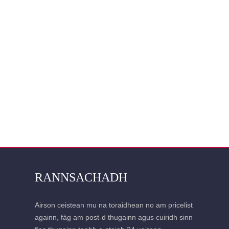
RANNSACHADH
Airson ceistean mu na toraidhean no am pricelist
againn, fàg am post-d thugainn agus cuiridh sinn