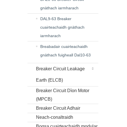
gnàthach iarmharach
DAL9-63 Breaker
cuairteachaidh gnàthach
iarmharach
Breabadair cuairteachaidh
gnàthach fuigheall Dal10-63
Breaker Circuit Leakage
Earth (ELCB)
Breaker Circuit Dìon Motor
(MPCB)
Breaker Circuit Adhair
Neach-conaltraidh
Bogsa cuairteachaidh modular