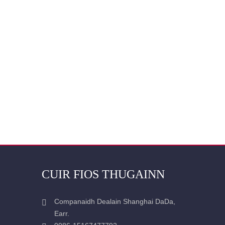
CUIR FIOS THUGAINN
Companaidh Dealain Shanghai DaDa,
Earr.