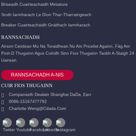
Briseadh Cuairteachaidh Miniature
Sruth Iarmharach Le Dìon Thar-Tharraingeach
Breaker Cuairteachaidh Gnàthach Iarmharach
RANNSACHADH
Airson Ceistean Mu Na Toraidhean No Am Pricelist Againn, Fàg Am
Post-D Thugainn Agus Cuiridh Sinn Fios Thugainn Taobh A-Staigh 24
Uairean.
RANNSACHADH A-NIS
CUIR FIOS THUGAINN
Companaidh Dealain Shanghai DaDa, Earr.
0086-15167477792
Charlotte.weng@cdada.com