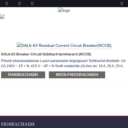
TORADH
DACHAIGH
TORAIDHEAN
BREAKER CIRCUIT
GNÀTHACH IARMHARACH (ELCB & RCCB)
DAL6-63
BREAKER CIRCUIT GNÀTHACH IARMHARACH
DAL6-63 Breaker Circuit Gnàthach Iarmharach (RCCB)
Prìomh pharamadairean Luach paramadair teignigeach Teòthachd bholtadh: Un
(V) 240V ~ 1P + N, 415 V ~ 3P + N Sruth reataichte (A) Ann an: 16 A, 20 A, 25 A,
32 A, A, 40 gu 50 A , 63 Sruth obrachaidh iarmharach reataichte I (A): 0.03,0.1,0.3
RANNSACHADH
MION-FHIOSRACHADH
An àireamh de 1 p + N, 3 p + N AC, seòrsa a rèir an t-suidheachaidh obrach le dc
shunt Dàil seòrsa S seòrsa Rated a ’cuingealachadh cuairteachadh goirid
gnàthach Inc (A): 6000 Rangachadh a ’cuingealachadh sruth geàrr-chuairt
ghoirid fuigheall I c (A): 6000 Comas atharrachadh is briseadh reataichte Im (A):
500 (Ann an 50A) ...
FIOSRACHADH