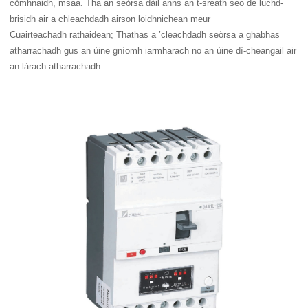
còmhnaidh, msaa. Tha an seòrsa dàil anns an t-sreath seo de luchd-
brisidh air a chleachdadh airson loidhnichean meur
Cuairteachadh rathaidean; Thathas a ’cleachdadh seòrsa a ghabhas
atharrachadh gus an ùine gnìomh iarmharach no an ùine dì-cheangail air
an làrach atharrachadh.