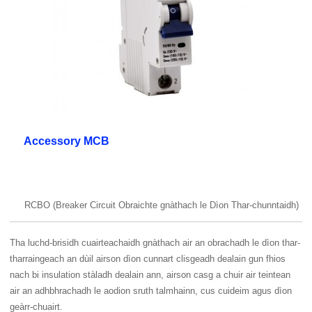
Accessory MCB
RCBO (Breaker Circuit Obraichte gnàthach le Dìon Thar-chunntaidh)
Tha luchd-brisidh cuairteachaidh gnàthach air an obrachadh le dìon thar-
tharraingeach an dùil airson dìon cunnart clisgeadh dealain gun fhios
nach bi insulation stàladh dealain ann, airson casg a chuir air teintean
air an adhbhrachadh le aodion sruth talmhainn, cus cuideim agus dìon
geàrr-chuairt.