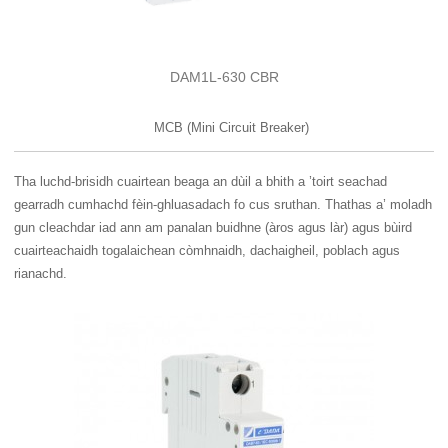
DAM1L-630 CBR
MCB (Mini Circuit Breaker)
Tha luchd-brisidh cuairtean beaga an dùil a bhith a ’toirt seachad
gearradh cumhachd fèin-ghluasadach fo cus sruthan. Thathas a’ moladh
gun cleachdar iad ann am panalan buidhne (àros agus làr) agus bùird
cuairteachaidh togalaichean còmhnaidh, dachaigheil, poblach agus
rianachd.