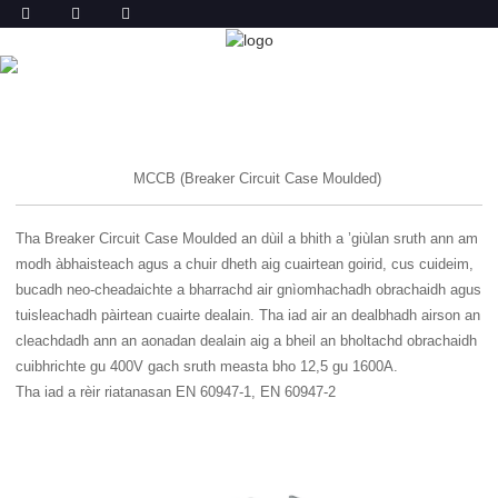
BATHAR
DACHAIGH
BATHAR
MCCB (Breaker Circuit Case Moulded)
Tha Breaker Circuit Case Moulded an dùil a bhith a ’giùlan sruth ann am
modh àbhaisteach agus a chuir dheth aig cuairtean goirid, cus cuideim,
bucadh neo-cheadaichte a bharrachd air gnìomhachadh obrachaidh agus
tuisleachadh pàirtean cuairte dealain. Tha iad air an dealbhadh airson an
cleachdadh ann an aonadan dealain aig a bheil an bholtachd obrachaidh
cuibhrichte gu 400V gach sruth measta bho 12,5 gu 1600A.
Tha iad a rèir riatanasan EN 60947-1, EN 60947-2