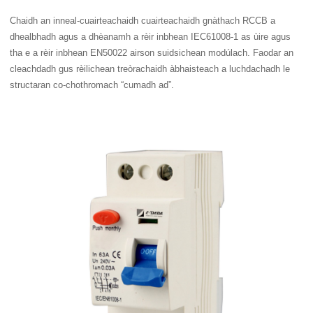
Chaidh an inneal-cuairteachaidh cuairteachaidh gnàthach RCCB a
dhealbhadh agus a dhèanamh a rèir inbhean IEC61008-1 as ùire agus
tha e a rèir inbhean EN50022 airson suidsichean modúlach. Faodar an
cleachdadh gus rèilichean treòrachaidh àbhaisteach a luchdachadh le
structaran co-chothromach “cumadh ad”.