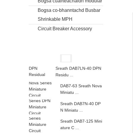
Bogsa cuairteachaidh modular
Bogsa co-bhanntachd Busbar
Shrinkable MPH
Circuit Breaker Accessory
Sreath DAB7LN-40 DPN
Residu ...
DAB7-63 Sreath Nova
Miniatu ...
Sreath DAB7N-40 DP
N Miniatu ...
Sreath DAB7-125 Mini
ature C ...