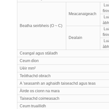
Lu
fìr
Meacanaigeach
Lu
àbh
Beatha seirbheis (O ~ C)
Lu
fìr
Dealain
Lu
àbh
Ceangal agus stàladh
Ceum dìon
Uèir mm²
Teòthachd obrach
A 'seasamh an aghaidh taiseachd agus teas
Àirde os cionn na mara
Taiseachd coimeasach
Ceum truaillidh