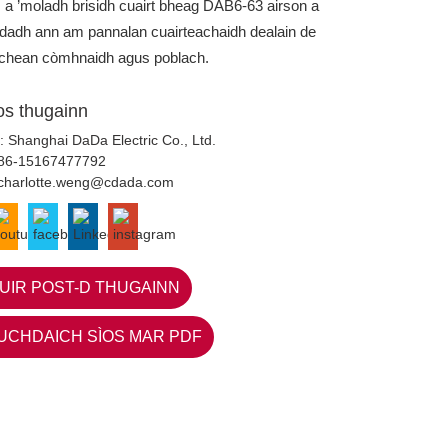
 a ’moladh brisidh cuairt bheag DAB6-63 airson a
dadh ann am pannalan cuairteachaidh dealain de
ichean còmhnaidh agus poblach.
ios thugainn
: Shanghai DaDa Electric Co., Ltd.
86-15167477792
charlotte.weng@cdada.com
UIR POST-D THUGAINN
UCHDAICH SÌOS MAR PDF