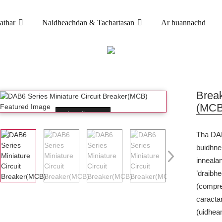
athar
Naidheachdan & Tachartasan
Ar buannachd
TORADH
BREAKER CIRCUIT MINIATURE (MCB)
DAB6-
Break
(MCB
Loading...
Tha DAB
buidhne
innealan
’draibh
(compre
caracta
(uidhea