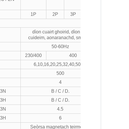
1P
2P
3P
4P
dìon cuairt ghoirid, dìon cus
cuideim, aonaranachd, smachd
50-60Hz
230/400
400
6,10,16,20,25,32,40,50,63
500
4
63N
B / C / D.
63H
B / C / D.
63N
4.5
63H
6
Seòrsa magnetach teirmeach