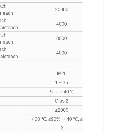
ach
20000
inneach
ach
4000
aisteach
ach
8000
inneach
ach
4000
aisteach
IP20
1 ~ 35
-5 ～ + 40 ℃
Clas 2
≤2000
+ 20 ℃, ≤90%; + 40 ℃, ≤50%
2