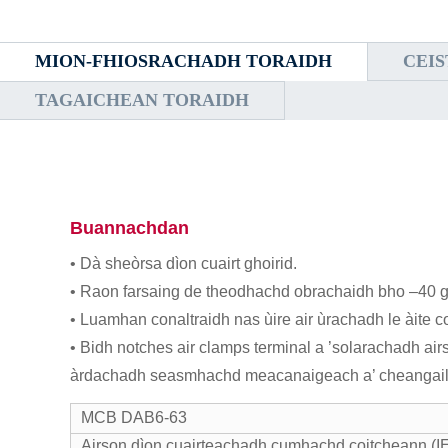
MION-FHIOSRACHADH TORAIDH
CEI
TAGAICHEAN TORAIDH
Buannachdan
• Dà sheòrsa dìon cuairt ghoirid.
• Raon farsaing de theodhachd obrachaidh bho –40 g
• Luamhan conaltraidh nas ùire air ùrachadh le àite co
• Bidh notches air clamps terminal a ’solarachadh ai
àrdachadh seasmhachd meacanaigeach a’ cheangail
MCB DAB6-63
Airson dìon cuairteachadh cumhachd coitcheann (I