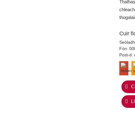
Thathas
chleach
thogala
Cuir f
Seòladh
Fòn:
00
Post-d:
C
L