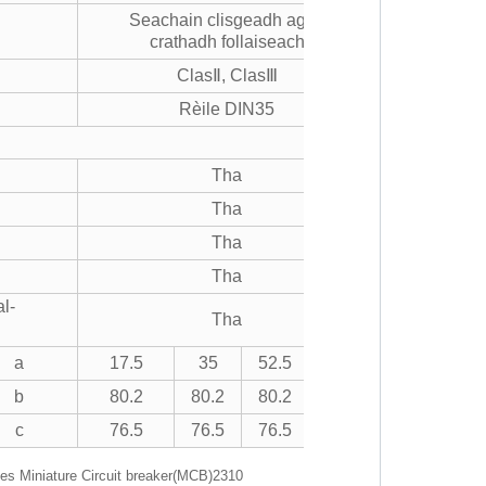
Seachain clisgeadh agus
crathadh follaiseach
ClasⅡ, ClasⅢ
Rèile DIN35
Tha
Tha
Tha
Tha
l-
Tha
a
17.5
35
52.5
70
b
80.2
80.2
80.2
80.2
c
76.5
76.5
76.5
76.5