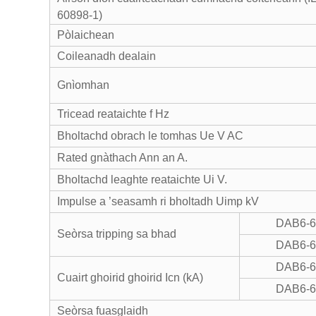
60898-1)
Pòlaichean
Coileanadh dealain
Gnìomhan
Tricead reataichte f Hz
Bholtachd obrach le tomhas Ue V AC
Rated gnàthach Ann an A.
Bholtachd leaghte reataichte Ui V.
Impulse a ’seasamh ri bholtadh Uimp kV
DAB6-
Seòrsa tripping sa bhad
DAB6-
DAB6-
Cuairt ghoirid ghoirid Icn (kA)
DAB6-
Seòrsa fuasglaidh