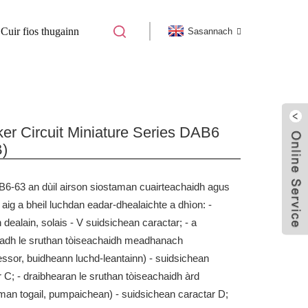
Cuir fios thugainn
Sasannach
63 BREAKER CIRCUIT MINIATURE
er Circuit Miniature Series DAB6
)
6-63 an dùil airson siostaman cuairteachaidh agus
 aig a bheil luchdan eadar-dhealaichte a dhìon:
-
 dealain, solais - V suidsichean caractar;
- a
eadh ​​le sruthan tòiseachaidh meadhanach
ssor, buidheann luchd-leantainn) - suidsichean
r C;
- draibhearan le sruthan tòiseachaidh àrd
man togail, pumpaichean) - suidsichean caractar D;