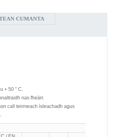
STEAN CUMANTA
u + 50 ° С.
naltraidh nas fheàrr.
rson call teirmeach ìsleachadh agus
.
EC / EN