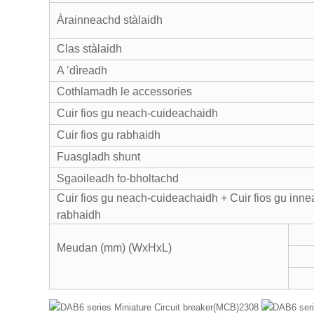
Àrainneachd stàlaidh
Clas stàlaidh
A ’dìreadh
Cothlamadh le accessories
Cuir fios gu neach-cuideachaidh
Cuir fios gu rabhaidh
Fuasgladh shunt
Sgaoileadh fo-bholtachd
Cuir fios gu neach-cuideachaidh + Cuir fios gu innea
rabhaidh
Meudan (mm) (WxHxL)