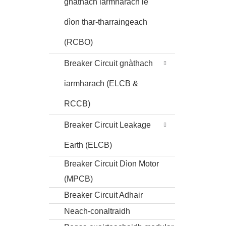
gnàthach iarmharach le
dìon thar-tharraingeach
(RCBO)
Breaker Circuit gnàthach
iarmharach (ELCB &
RCCB)
Breaker Circuit Leakage
Earth (ELCB)
Breaker Circuit Dìon Motor
(MPCB)
Breaker Circuit Adhair
Neach-conaltraidh