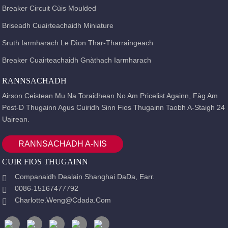
Breaker Circuit Cùis Moulded
Briseadh Cuairteachaidh Miniature
Sruth Iarmharach Le Dìon Thar-Tharraingeach
Breaker Cuairteachaidh Gnàthach Iarmharach
RANNSACHADH
Airson Ceistean Mu Na Toraidhean No Am Pricelist Againn, Fàg Am
Post-D Thugainn Agus Cuiridh Sinn Fios Thugainn Taobh A-Staigh 24
Uairean.
RANNSACHADH A-NIS
CUIR FIOS THUGAINN
Companaidh Dealain Shanghai DaDa, Earr.
0086-15167477792
Charlotte.weng@cdada.com