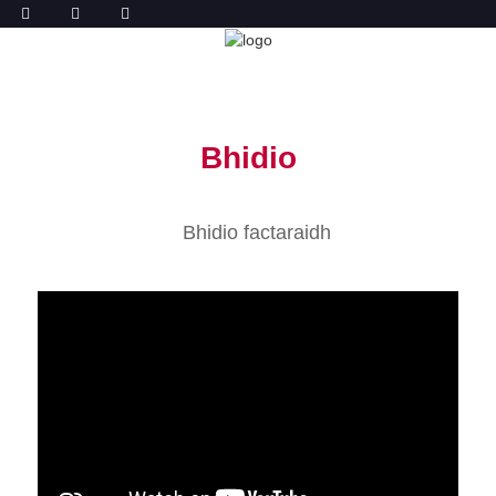
BHIDIO
DACHAIGH
BHIDIO
Bhidio
Bhidio factaraidh