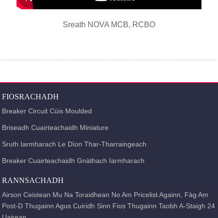
Sreath NOVA MCB, RCBO
FIOSRACHADH
Breaker Circuit Cùis Moulded
Briseadh Cuairteachaidh Miniature
Sruth Iarmharach Le Dìon Thar-Tharraingeach
Breaker Cuairteachaidh Gnàthach Iarmharach
RANNSACHADH
Airson Ceistean Mu Na Toraidhean No Am Pricelist Againn, Fàg Am
Post-D Thugainn Agus Cuiridh Sinn Fios Thugainn Taobh A-Staigh 24
Uairean.