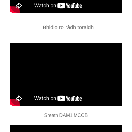
Bhidio ro-ràdh toraidh
Sreath DAM1 MCCB