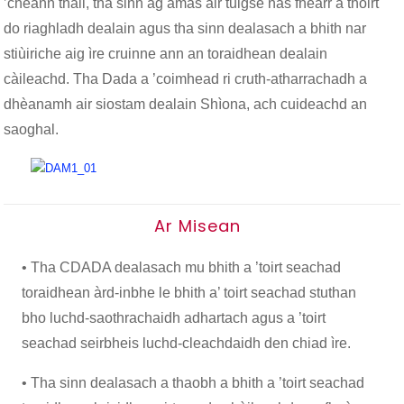
’cheann thall, tha sinn ag amas air tuigse nas fheàrr a thoirt
do riaghladh dealain agus tha sinn dealasach a bhith nar
stiùiriche aig ìre cruinne ann an toraidhean dealain
càileachd. Tha Dada a ’coimhead ri cruth-atharrachadh a
dhèanamh air siostam dealain Shìona, ach cuideachd an
saoghal.
Ar Misean
• Tha CDADA dealasach mu bhith a ’toirt seachad
toraidhean àrd-inbhe le bhith a’ toirt seachad stuthan
bho luchd-saothrachaidh adhartach agus a ’toirt
seachad seirbheis luchd-cleachdaidh den chiad ìre.
• Tha sinn dealasach a thaobh a bhith a ’toirt seachad