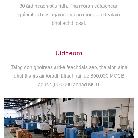
30 àrd neach-stiùiridh. Tha mòran eòlaichean
gnìomhachais againn ann an innealan dealain
bholtachd ìosal.
Uidheam
Taing don ghoireas àrd-èifeachdais seo, tha sinn air a
dhol thairis air toradh bliadhnail de 800,000 MCCB
agus 5,000,000 aonad MCB.