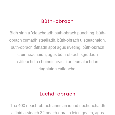
Bùth-obrach
Bidh sinn a ’cleachdadh bùth-obrach punching, bùth-
obrach cumadh stealladh, bùth-obrach uisgeachaidh,
bùth-obrach tàthadh spot agus riveting, bùth-obrach
cruinneachaidh, agus bùth-obrach sgrùdadh
càileachd a choinnicheas ri ar feumalachdan
riaghlaidh càileachd.
Luchd-obrach
Tha 400 neach-obrach anns an ionad riochdachaidh
a ’toirt a-steach 32 neach-obrach teicnigeach, agus