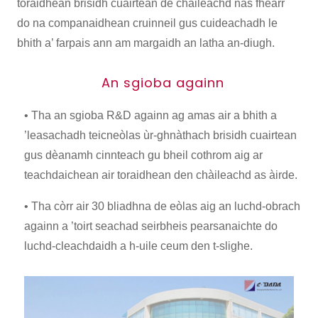
toraidhean brisidh cuairtean de chàileachd nas fheàrr
do na companaidhean cruinneil gus cuideachadh le
bhith a’ farpais ann am margaidh an latha an-diugh.
An sgioba againn
• Tha an sgioba R&D againn ag amas air a bhith a
’leasachadh teicneòlas ùr-ghnàthach brisidh cuairtean
gus dèanamh cinnteach gu bheil cothrom aig ar
teachdaichean air toraidhean den chàileachd as àirde.
• Tha còrr air 30 bliadhna de eòlas aig an luchd-obrach
againn a ’toirt seachad seirbheis pearsanaichte do
luchd-cleachdaidh a h-uile ceum den t-slighe.