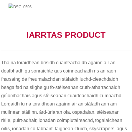
IARRTAS PRODUCT
Tha na toraidhean brisidh cuairteachaidh againn air an
dealbhadh gu sònraichte gus coinneachadh ris an raon
fharsaing de fheumalachdan stàlaidh luchd-cleachdaidh
beaga fad na slighe gu fo-stèiseanan cruth-atharrachaidh
gnìomhachais agus stèiseanan cuairteachaidh cumhachd.
Lorgaidh tu na toraidhean againn air an stàladh ann am
muilnean stàilinn, àrd-ùrlaran ola, ospadalan, stèiseanan
rèile, puirt-adhair, ionadan coimpiutaireachd, togalaichean
oifis, ionadan co-labhairt, taighean-cluich, skyscrapers, agus