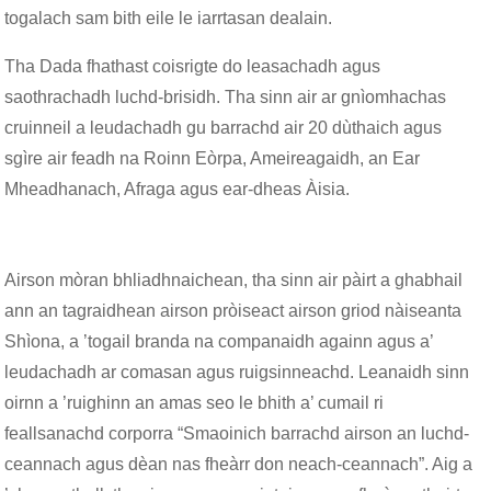
togalach sam bith eile le iarrtasan dealain.
Tha Dada fhathast coisrigte do leasachadh agus
saothrachadh luchd-brisidh. Tha sinn air ar gnìomhachas
cruinneil a leudachadh gu barrachd air 20 dùthaich agus
sgìre air feadh na Roinn Eòrpa, Ameireagaidh, an Ear
Mheadhanach, Afraga agus ear-dheas Àisia.
Airson mòran bhliadhnaichean, tha sinn air pàirt a ghabhail
ann an tagraidhean airson pròiseact airson griod nàiseanta
Shìona, a ’togail branda na companaidh againn agus a’
leudachadh ar comasan agus ruigsinneachd. Leanaidh sinn
oirnn a ’ruighinn an amas seo le bhith a’ cumail ri
feallsanachd corporra “Smaoinich barrachd airson an luchd-
ceannach agus dèan nas fheàrr don neach-ceannach”. Aig a