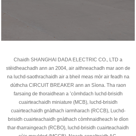
Chaidh SHANGHAI DADA ELECTRIC CO., LTD a
stèidheachadh ann an 2004, air aithneachadh mar aon de
na luchd-saothrachaidh air a bheil meas mòr air feadh na
dùthcha CIRCUIT BREAKER ann an Sìona. Tha raon
farsaing de thoraidhean a ’còmhdach luchd-brisidh
cuairteachaidh miniature (MCB), luchd-brisidh
cuairteachaidh gnàthach iarmharach (RCCB), Luchd-
brisidh cuairteachaidh gnàthach còmhnaidheach le dìon
thar-tharraingeach (RCBO), luchd-brisidh cuairteachaidh