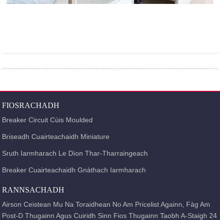
FIOSRACHADH
Breaker Circuit Cùis Moulded
Briseadh Cuairteachaidh Miniature
Sruth Iarmharach Le Dìon Thar-Tharraingeach
Breaker Cuairteachaidh Gnàthach Iarmharach
RANNSACHADH
Airson Ceistean Mu Na Toraidhean No Am Pricelist Againn, Fàg Am
Post-D Thugainn Agus Cuiridh Sinn Fios Thugainn Taobh A-Staigh 24