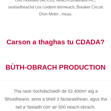
cùis moulded (MCCB), Neach-conaltraidh AC,
sealaidheachd cus cuideim teirmeach, Breaker Circuit
Dìon Motor , msaa.
Carson a thaghas tu CDADA?
BÙTH-OBRACH PRODUCTION
Tha raon riochdachaidh de 52,400m² aig a
’Bhuidheann, anns a bheil 3 factaraidhean, agus tha
iad a’ fastadh còrr air 500 neach-obrach.