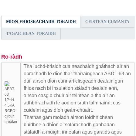
MION-FHIOSRACHADH TORAIDH
CEISTEAN CUMANTA
TAGAICHEAN TORAIDH
Ro-ràdh
Tha luchd-brisidh cuairteachaidh gnàthach air an
obrachadh le dìon thar-tharraingeach ABDT-63 an
dùil airson dìon cunnart clisgeadh dealain gun
fhios nach bi insulation stàladh dealain ann,
airson casg a chuir air teintean a tha air an
adhbhrachadh le aodion sruth talmhainn, cus
cuideim agus dìon geàrr-chuairt.
Thathas gam moladh airson loidhnichean
buidhne a dhìon a ’solarachadh gabhadan
stàlaidh a-muigh, innealan agus garaids agus