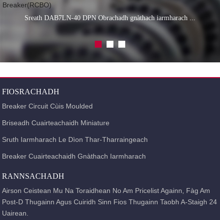
Sreath DAB7LN-40 DPN Obrachadh gnàthach iarmharach ...
FIOSRACHADH
Breaker Circuit Cùis Moulded
Briseadh Cuairteachaidh Miniature
Sruth Iarmharach Le Dìon Thar-Tharraingeach
Breaker Cuairteachaidh Gnàthach Iarmharach
RANNSACHADH
Airson Ceistean Mu Na Toraidhean No Am Pricelist Againn, Fàg Am
Post-D Thugainn Agus Cuiridh Sinn Fios Thugainn Taobh A-Staigh 24
Uairean.