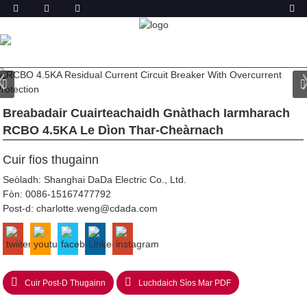
TORADH
DACHAIGH
TORAIDHEAN
BREAKER
CUAIRTEACHAIDH GNÀTHACH IARMHARACH LE DÌON
THAR-THARRAINGEACH (RCBO)
ABDT-63 RCBO
Breabadair Cuairteachaidh Gnàthach Iarmharach
RCBO 4.5KA Le Dìon Thar-Cheàrnach
Cuir fios thugainn
Seòladh: Shanghai DaDa Electric Co., Ltd.
Fòn:
0086-15167477792
Post-d:
charlotte.weng@cdada.com
Cuir Post-D Thugainn
Luchdaich Sìos Mar PDF