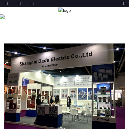
NAIDHEACHDAN
DACHAIGH
NAIDHEACHDAN
TAISBEANADH 2020
POWER MEE DUBAI