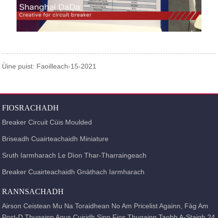
Ùine puist: Faoilleach-15-2021
FIOSRACHADH
Breaker Circuit Cùis Moulded
Briseadh Cuairteachaidh Miniature
Sruth Iarmharach Le Dìon Thar-Tharraingeach
Breaker Cuairteachaidh Gnàthach Iarmharach
RANNSACHADH
Airson Ceistean Mu Na Toraidhean No Am Pricelist Againn, Fàg Am
Post-D Thugainn Agus Cuiridh Sinn Fios Thugainn Taobh A-Staigh 24