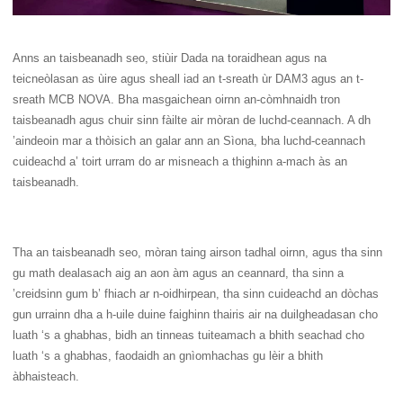
Anns an taisbeanadh seo, stiùir Dada na toraidhean agus na
teicneòlasan as ùire agus sheall iad an t-sreath ùr DAM3 agus an t-
sreath MCB NOVA. Bha masgaichean oirnn an-còmhnaidh tron ​​
taisbeanadh agus chuir sinn fàilte air mòran de luchd-ceannach. A dh
’aindeoin mar a thòisich an galar ann an Sìona, bha luchd-ceannach
cuideachd a’ toirt urram do ar misneach a thighinn a-mach às an
taisbeanadh.
Tha an taisbeanadh seo, mòran taing airson tadhal oirnn, agus tha sinn
gu math dealasach aig an aon àm agus an ceannard, tha sinn a
’creidsinn gum b’ fhiach ar n-oidhirpean, tha sinn cuideachd an dòchas
gun urrainn dha a h-uile duine faighinn thairis air na duilgheadasan cho
luath ‘s a ghabhas, bidh an tinneas tuiteamach a bhith seachad cho
luath ‘s a ghabhas, faodaidh an gnìomhachas gu lèir a bhith
àbhaisteach.