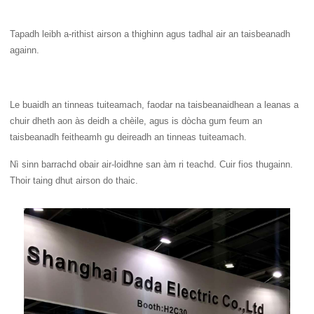
Tapadh leibh a-rithist airson a thighinn agus tadhal air an taisbeanadh
againn.
Le buaidh an tinneas tuiteamach, faodar na taisbeanaidhean a leanas a
chuir dheth aon às deidh a chèile, agus is dòcha gum feum an
taisbeanadh feitheamh gu deireadh an tinneas tuiteamach.
Nì sinn barrachd obair air-loidhne san àm ri teachd. Cuir fios thugainn.
Thoir taing dhut airson do thaic.