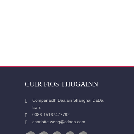
CUIR FIOS THUGAINN
Companaidh Dealain Shanghai DaDa,
Earr.
0086-15167477792
charlotte.weng@cdada.com