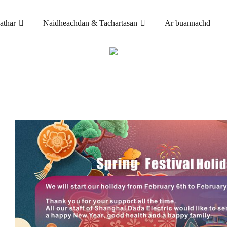
athar
Naidheachdan & Tachartasan
Ar buannachd
NAIDHEACHDAN
NAIDHEACHDAN
SANAS SAOR-LÀITHEAN FÈI