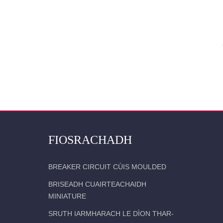
FIOSRACHADH
BREAKER CIRCUIT CÙIS MOULDED
BRISEADH CUAIRTEACHAIDH
MINIATURE
SRUTH IARMHARACH LE DÌON THAR-