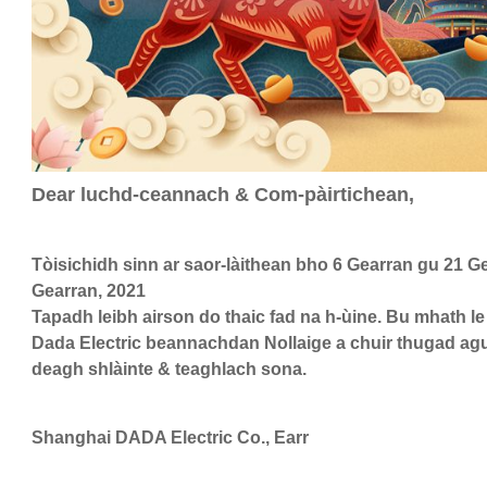
Dear luchd-ceannach & Com-pàirtichean,
Tòisichidh sinn ar saor-làithean bho 6 Gearran gu 21 Gear
Gearran, 2021
Tapadh leibh airson do thaic fad na h-ùine. Bu mhath l
Dada Electric beannachdan Nollaige a chuir thugad agu
deagh shlàinte & teaghlach sona.
Shanghai DADA Electric Co., Earr