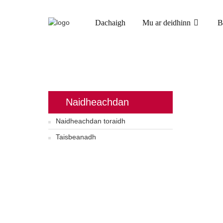
Dachaigh
Mu ar deidhinn
B
DACHAIGH
Naidheachdan
Naidheachdan toraidh
Taisbeanadh