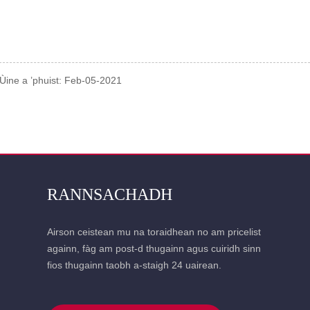
Ùine a ’phuist: Feb-05-2021
RANNSACHADH
Airson ceistean mu na toraidhean no am pricelist
againn, fàg am post-d thugainn agus cuiridh sinn
fios thugainn taobh a-staigh 24 uairean.