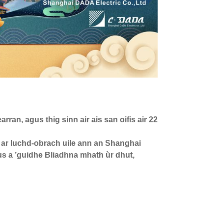
ran, agus thig sinn air ais san oifis air 22
e ar luchd-obrach uile ann an Shanghai
s a ’guidhe Bliadhna mhath ùr dhut,