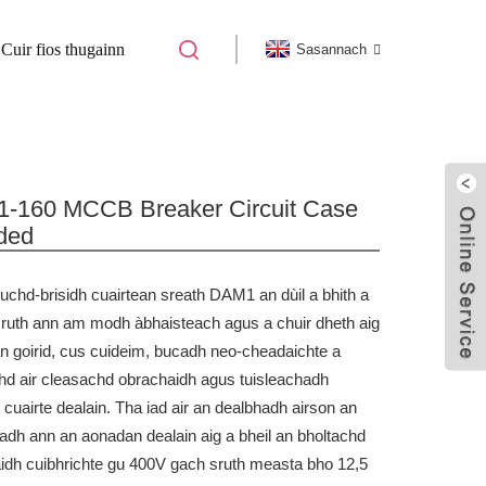
Cuir fios thugainn
Sasannach
 CIRCUIT CASE MOULDED
DAM1-160 1P 2P 3P
-160 MCCB Breaker Circuit Case
ded
luchd-brisidh cuairtean sreath DAM1 an dùil a bhith a
 sruth ann am modh àbhaisteach agus a chuir dheth aig
an goirid, cus cuideim, bucadh neo-cheadaichte a
hd air cleasachd obrachaidh agus tuisleachadh
 cuairte dealain. Tha iad air an dealbhadh airson an
adh ann an aonadan dealain aig a bheil an bholtachd
idh cuibhrichte gu 400V gach sruth measta bho 12,5