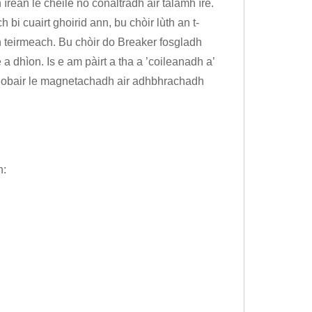
 ìrean le chèile no conaltradh air talamh ìre.
h bi cuairt ghoirid ann, bu chòir lùth an t-
n teirmeach. Bu chòir do Breaker fosgladh
 dhìon. Is e am pàirt a tha a ’coileanadh a’
 obair le magnetachadh air adhbhrachadh
h: