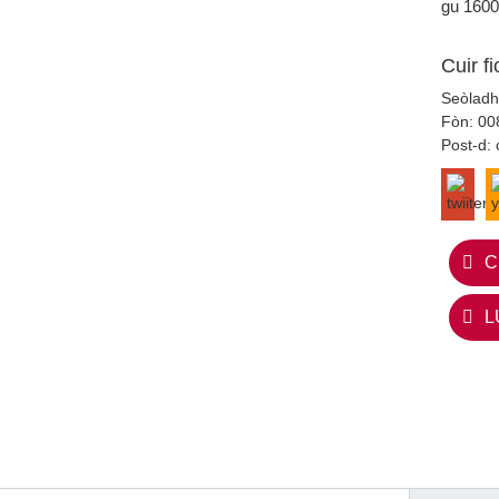
gu 1600
Cuir f
Seòladh
Fòn:
00
Post-d:
C
L