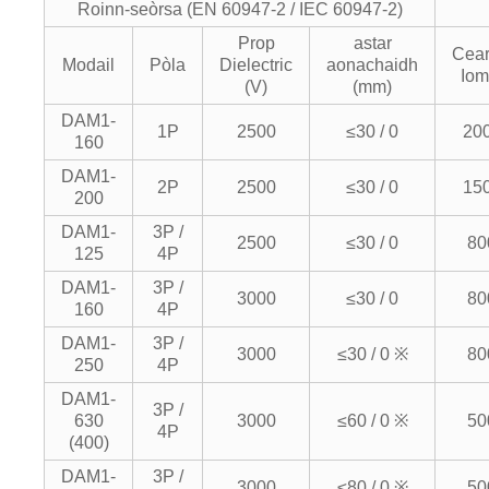
Roinn-seòrsa (EN 60947-2 / IEC 60947-2)
Prop
astar
Cear
Modail
Pòla
Dielectric
aonachaidh
Iom
(V)
(mm)
DAM1-
1P
2500
≤30 / 0
20
160
DAM1-
2P
2500
≤30 / 0
15
200
DAM1-
3P /
2500
≤30 / 0
80
125
4P
DAM1-
3P /
3000
≤30 / 0
80
160
4P
DAM1-
3P /
3000
≤30 / 0 ※
80
250
4P
DAM1-
3P /
630
3000
≤60 / 0 ※
50
4P
(400)
DAM1-
3P /
3000
≤80 / 0 ※
50