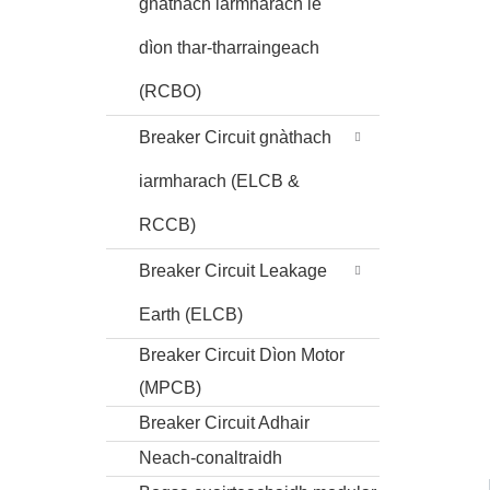
gnàthach iarmharach le
dìon thar-tharraingeach
(RCBO)
Breaker Circuit gnàthach
iarmharach (ELCB &
RCCB)
Breaker Circuit Leakage
Earth (ELCB)
Breaker Circuit Dìon Motor
(MPCB)
Breaker Circuit Adhair
Neach-conaltraidh