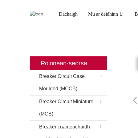
Dachaigh
Mu ar deidhinn
B
DACHAIGH
TORAIDHEAN
BREAKER CIRC
Roinnean-seòrsa
Breaker Circuit Case
Moulded (MCCB)
Breaker Circuit Miniature
(MCB)
Breaker cuairteachaidh