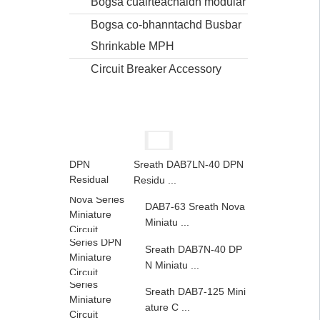
Bogsa cuairteachaidh modular
Bogsa co-bhanntachd Busbar
Shrinkable MPH
Circuit Breaker Accessory
Sreath DAB7LN-40 DPN
Residu ...
DAB7-63 Sreath Nova
Miniatu ...
Sreath DAB7N-40 DP
N Miniatu ...
Sreath DAB7-125 Mini
ature C ...