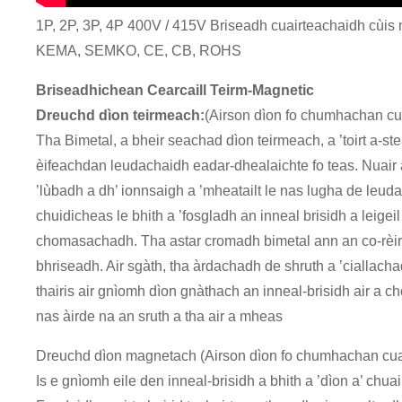
1P, 2P, 3P, 4P 400V / 415V Briseadh cuairteachaidh cùis
KEMA, SEMKO, CE, CB, ROHS
Briseadhichean Cearcaill Teirm-Magnetic
Dreuchd dìon teirmeach:
(Airson dìon fo chumhachan cu
Tha Bimetal, a bheir seachad dìon teirmeach, a ’toirt a-
èifeachdan leudachaidh eadar-dhealaichte fo teas. Nuair 
’lùbadh a dh’ ionnsaigh a ’mheatailt le nas lugha de leud
chuidicheas le bhith a ’fosgladh an inneal brisidh a leige
chomasachadh. Tha astar cromadh bimetal ann an co-rèir dìr
bhriseadh. Air sgàth, tha àrdachadh de shruth a ’ciallach
thairis air gnìomh dìon gnàthach an inneal-brisidh air a c
nas àirde na an sruth a tha air a mheas
Dreuchd dìon magnetach (Airson dìon fo chumhachan cuai
Is e gnìomh eile den inneal-brisidh a bhith a ’dìon a’ chua