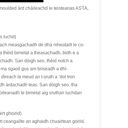
 moulded àrd chàileachd le teisteanas ASTA,
s luchd)
steach measgachadh de dhà mheatailt le co-
a thèid bimetal a theasachadh, bidh e a
achadh. San dòigh seo, thèid notch a
il ma sgaoil gus am briseadh a dhì-
each le meud an t-sruth a ’dol tron ​​
adh àrdachadh teas. San dòigh seo, tha
hoileanadh le bimetal aig sruthan luchdan
rt ghoirid)
irt ceangailte an aghaidh chuairtean goirid.