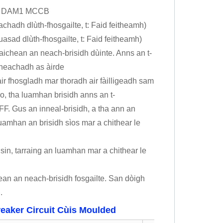
ùis DAM1 MCCB
hadh dlùth-fhosgailte, t: Faid feitheamh)
sad dlùth-fhosgailte, t: Faid feitheamh)
ichean an neach-brisidh dùinte. Anns an t-
dheachadh as àirde
r fhosgladh mar thoradh air fàilligeadh sam
seo, tha luamhan brisidh anns an t-
 Gus an inneal-brisidh, a tha ann an
uamhan an brisidh sìos mar a chithear le
sin, tarraing an luamhan mar a chithear le
an an neach-brisidh fosgailte. San dòigh
.
eaker Circuit Cùis Moulded