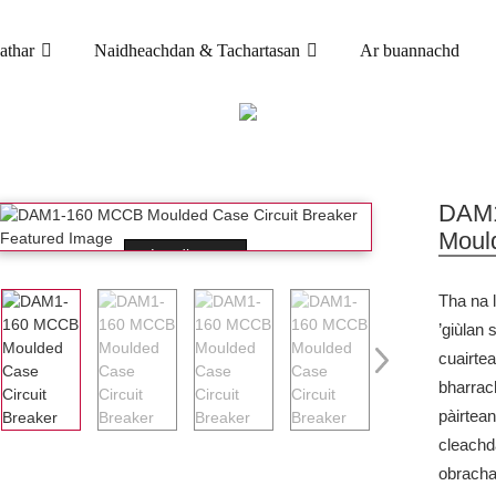
athar
Naidheachdan & Tachartasan
Ar buannachd
TORADH
UIT CASE MOULDED (MCCB)
DAM1 BREAKER
4P MCCB
DAM1
Moul
Loading...
Tha na 
’giùlan
cuairte
bharrac
pàirtean
cleachd
obracha