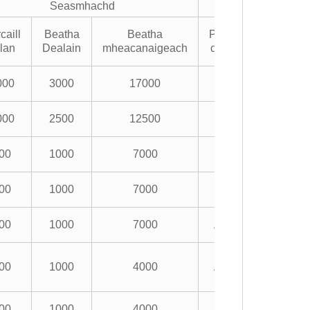
Seasmhachd
caill
Beatha
Beatha
Prìomh
Cuair
lan
Dealain
mheacanaigeach
chuairt
cuideach
000
3000
17000
A / 0
AC-1
000
2500
12500
A / 0
AC-1
00
1000
7000
A / 0
AC-1
00
1000
7000
A / 0
AC-1
00
1000
7000
A / B.
AC-1
00
1000
4000
A / B.
AC-1
00
1000
4000
A / B.
AC-1