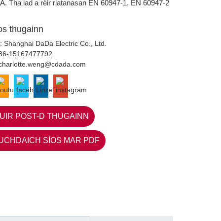
A.
Tha iad a rèir riatanasan EN 60947-1, EN 60947-2
ios thugainn
: Shanghai DaDa Electric Co., Ltd.
86-15167477792
charlotte.weng@cdada.com
UIR POST-D THUGAINN
UCHDAICH SÌOS MAR PDF