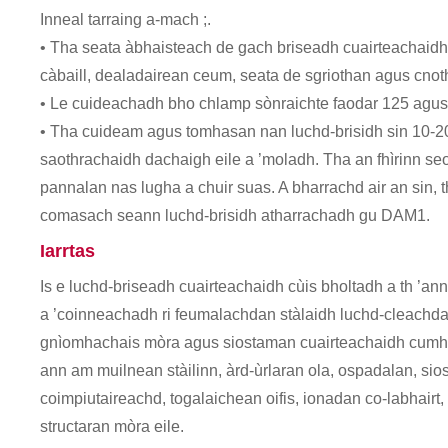
Inneal tarraing a-mach ;.
• Tha seata àbhaisteach de gach briseadh cuairteachaidh a
càbaill, dealadairean ceum, seata de sgriothan agus cnoth
• Le cuideachadh bho chlamp sònraichte faodar 125 agus 1
• Tha cuideam agus tomhasan nan luchd-brisidh sin 10-2
saothrachaidh dachaigh eile a ’moladh. Tha an fhìrinn s
pannalan nas lugha a chuir suas. A bharrachd air an si
comasach seann luchd-brisidh atharrachadh gu DAM1.
Iarrtas
Is e luchd-briseadh cuairteachaidh cùis bholtadh a th ’ann
a ’coinneachadh ri feumalachdan stàlaidh luchd-cleachda
gnìomhachais mòra agus siostaman cuairteachaidh cumhach
ann am muilnean stàilinn, àrd-ùrlaran ola, ospadalan, sios
coimpiutaireachd, togalaichean oifis, ionadan co-labhairt,
structaran mòra eile.