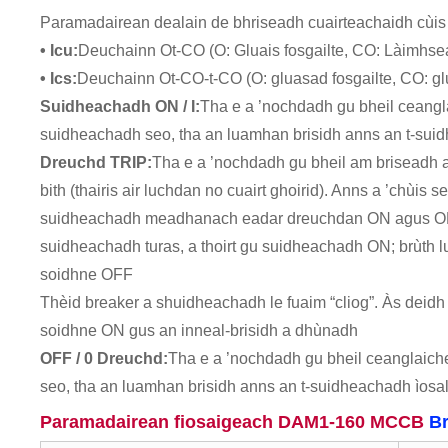
Paramadairean dealain de bhriseadh cuairteachaidh c
• Icu:
Deuchainn Ot-CO (O: Gluais fosgailte, CO: Làimhseac
• Ics:
Deuchainn Ot-CO-t-CO (O: gluasad fosgailte, CO: glua
Suidheachadh ON / I:
Tha e a ’nochdadh gu bheil ceangla
suidheachadh seo, tha an luamhan brisidh anns an t-sui
Dreuchd TRIP:
Tha e a ’nochdadh gu bheil am briseadh ai
bith (thairis air luchdan no cuairt ghoirid). Anns a ’chùis 
suidheachadh meadhanach eadar dreuchdan ON agus OFF.
suidheachadh turas, a thoirt gu suidheachadh ON; brùth l
soidhne OFF
Thèid breaker a shuidheachadh le fuaim “cliog”. Às deidh 
soidhne ON gus an inneal-brisidh a dhùnadh
OFF / 0 Dreuchd:
Tha e a ’nochdadh gu bheil ceanglaiche
seo, tha an luamhan brisidh anns an t-suidheachadh ìosal
Paramadairean fiosaigeach DAM1-160 MCCB
Br