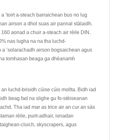
 ’toirt a-steach barraichean bus no lug
an airson a dhol suas air pannal stàlaidh.
60 aonad a chuir a-steach air rèile DIN.
0% nas lugha na na tha luchd-
eo a ’solarachadh airson bogsaichean agus
n, tha tomhasan beaga ga dhèanamh
 an luchd-brisidh cùise cùis mollta. Bidh iad
idh beag fad na slighe gu fo-stèiseanan
d. Tha iad mar as trice air an cur an sàs
taman rèile, puirt-adhair, ionadan
 taighean-cluich, skyscrapers, agus